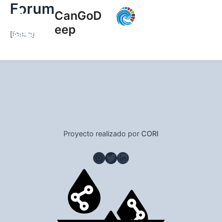
Forum
Ir
Main
CanGoD
al
eep
Men
contenido
[forum]
Proyecto realizado por
CORI