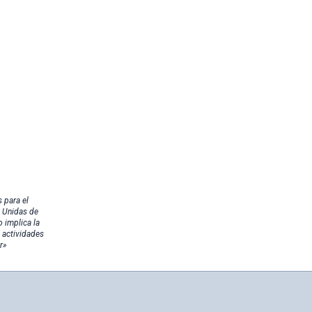
 para el
s Unidas de
 implica la
s actividades
r»